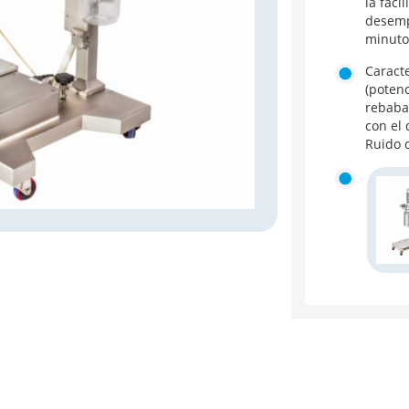
la faci
desemp
minuto
Caracte
(potenc
rebaba
con el 
Ruido 