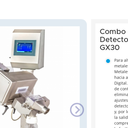
Combo 
Detecto
GX30
Para al
metale
Metale
hacia 
Digital
de con
elimina
ajustes
detecto
y, por
la sal
compre